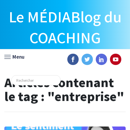
Le MÉDIABlog du
COACHING
Menu
Articles contenant
le tag : "entreprise"