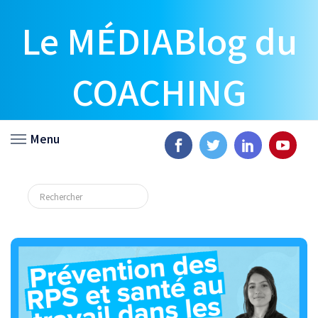
Le MÉDIABlog du
COACHING
Menu