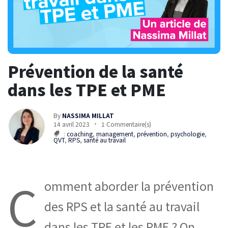
Prévention de la santé
dans les TPE et PME
By
NASSIMA MILLAT
14 avril 2023
1 Commentaire(s)
:
coaching
,
management
,
prévention
,
psychologie
,
QVT
,
RPS
,
santé au travail
C
omment aborder la prévention
des RPS et la santé au travail
dans les TPE et les PME ? On