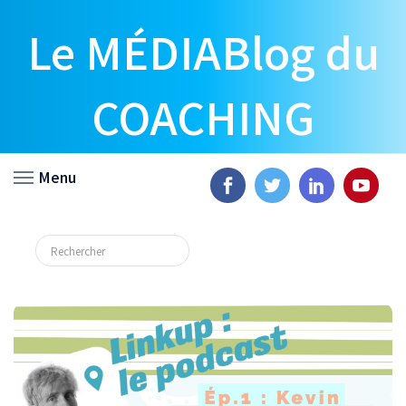
Le MÉDIABlog du
COACHING
Menu