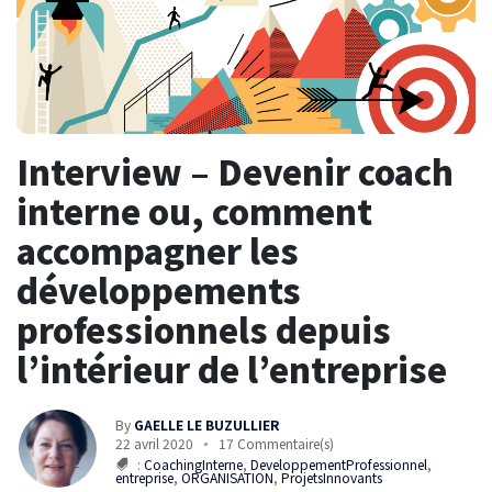
Interview – Devenir coach
interne ou, comment
accompagner les
développements
professionnels depuis
l’intérieur de l’entreprise
By
GAELLE LE BUZULLIER
22 avril 2020
17 Commentaire(s)
:
CoachingInterne
,
DeveloppementProfessionnel
,
entreprise
,
ORGANISATION
,
ProjetsInnovants