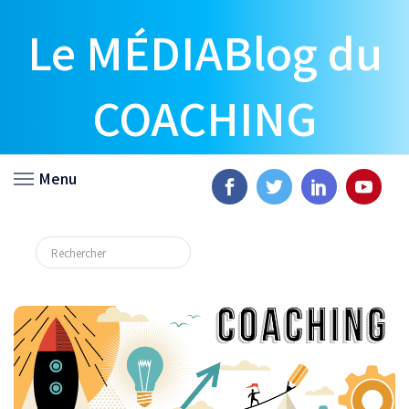
Le MÉDIABlog du
COACHING
Menu