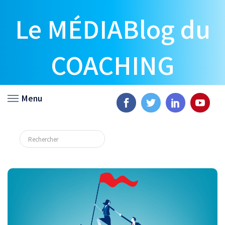
Le MÉDIABlog du
COACHING
Menu