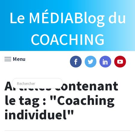
Le MÉDIABlog du
COACHING
Menu
Articles contenant
le tag : "Coaching
individuel"