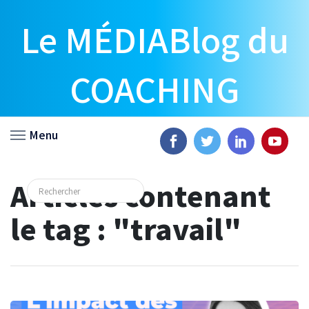
Le MÉDIABlog du
COACHING
Menu
Articles contenant
le tag : "travail"