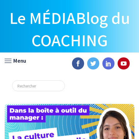
Le MÉDIABlog du
COACHING
Menu