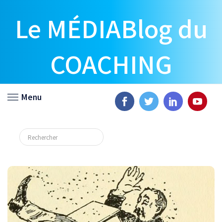
Le MÉDIABlog du
COACHING
Menu