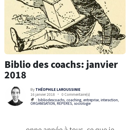
Biblio des coachs: janvier
2018
By
THÉOPHILE LAROUSSINIE
16 janvier 2018
0 Commentaire(s)
:
bibliodescoachs
,
coaching
,
entreprise
,
interaction
,
ORGANISATION
,
REPERES
,
sociologie
onne année à tous, ce que je