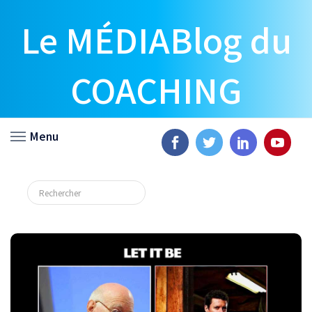
Le MÉDIABlog du
COACHING
Menu