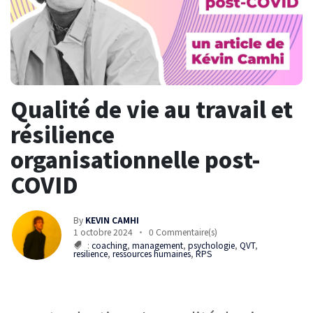
Qualité de vie au travail et
résilience
organisationnelle post-
COVID
By
KEVIN CAMHI
1 octobre 2024
0 Commentaire(s)
:
coaching
,
management
,
psychologie
,
QVT
,
resilience
,
ressources humaines
,
RPS