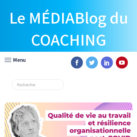
Le MÉDIABlog du
COACHING
Menu