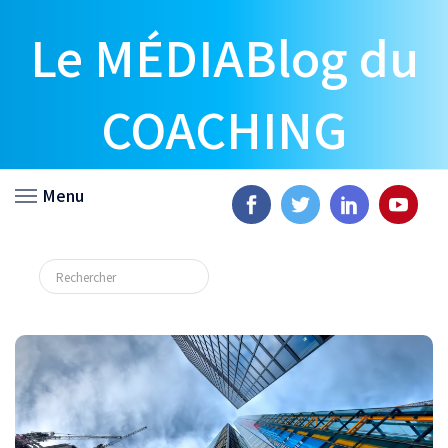
Le MÉDIABlog du
COACHING
Menu