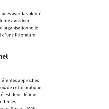
ppées avec la volonté
dopté dans leur
ité organisationnelle
t d’une littérature
nnel
différentes approches
oix de cette pratique
té est donc définie
iter les
r et Shafer, 1998 ;