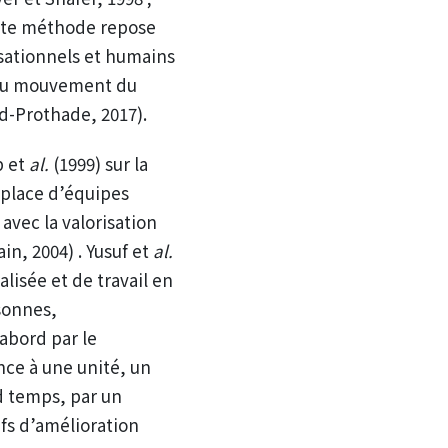
cette méthode repose
isationnels et humains
u au mouvement du
od-Prothade, 2017).
p et
al.
(1999) sur la
 place d’équipes
avec la valorisation
ain, 2004) . Yusuf et
al.
lisée et de travail en
rsonnes,
’abord par le
ce à une unité, un
d temps, par un
ifs d’amélioration