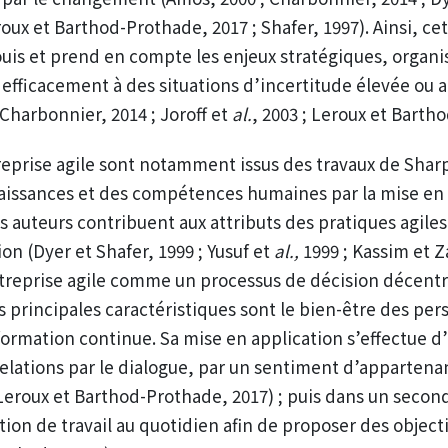
eroux et Barthod-Prothade, 2017 ; Shafer, 1997). Ainsi, 
ouis et prend en compte les enjeux stratégiques, organ
 efficacement à des situations d’incertitude élevée o
Charbonnier, 2014 ; Joroff et
al.
, 2003 ; Leroux et Barth
treprise agile sont notamment issus des travaux de Shar
naissances et des compétences humaines par la mise en
s auteurs contribuent aux attributs des pratiques agiles 
on (Dyer et Shafer, 1999 ; Yusuf et
al.,
1999 ; Kassim et Z
entreprise agile comme un processus de décision décentra
s principales caractéristiques sont le bien-être des pe
 formation continue. Sa mise en application s’effectue d
lations par le dialogue, par un sentiment d’appartenan
Leroux et Barthod-Prothade, 2017) ; puis dans un secon
ation de travail au quotidien afin de proposer des object