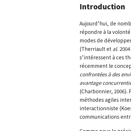
Introduction
Aujourd’hui, de nomb
répondre à la volonté 
modes de développeme
(Therriault et
al.
2004
s’intéressent à ces t
récemment le concept 
confrontées à des envi
avantage concurrentiel
(Charbonnier, 2006). 
méthodes agiles inter
interactionniste (Koe
communications entre
Comme nous le précise