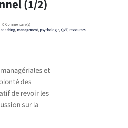
nnel (1/2)
0 Commentaire(s)
,
coaching
,
management
,
psychologie
,
QVT
,
ressources
 managériales et
olonté des
tif de revoir les
ssion sur la