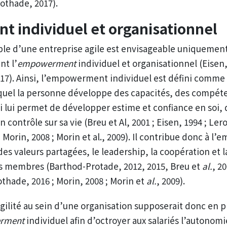
rothade, 2017).
 individuel et organisationnel
e d’une entreprise agile est envisageable uniquement 
nt l’
empowerment
individuel et organisationnel (Eisen,
17).
Ainsi, l’
empowerment
individuel est défini comme
uel la personne développe des capacités, des compét
i lui permet de développer estime et confiance en soi,
un contrôle sur sa vie (Breu et Al, 2001 ; Eisen, 1994 ; Le
Morin, 2008 ; Morin et al., 2009). Il contribue donc à l’
e
des valeurs partagées, le leadership, la coopération et l
es membres (Barthod-Protade, 2012, 2015, Breu et
al.
, 20
thade, 2016 ; Morin, 2008 ; Morin et
al.
, 2009).
agilité au sein d’une organisation supposerait donc en p
rment
individuel afin d’octroyer aux salariés l’autonomi