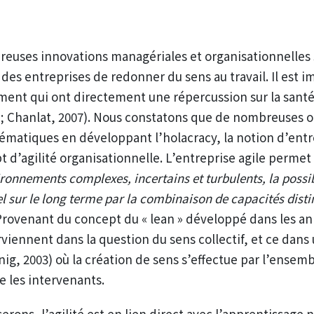
reuses innovations managériales et organisationnelles
des entreprises de redonner du sens au travail. Il est im
nt qui ont directement une répercussion sur la santé
 ; Chanlat, 2007). Nous constatons que de nombreuses o
hématiques en développant l’holacracy, la notion d’entre
d’agilité organisationnelle. L’entreprise agile permet 
ronnements complexes, incertains et turbulents, la possib
 sur le long terme par la combinaison de capacités disti
Provenant du concept du « lean » développé dans les an
viennent dans la question du sens collectif, et ce dans
nig, 2003) où la création de sens s’effectue par l’ensem
 les intervenants.
rons, l’agilité est en lien direct avec l’apprentissag