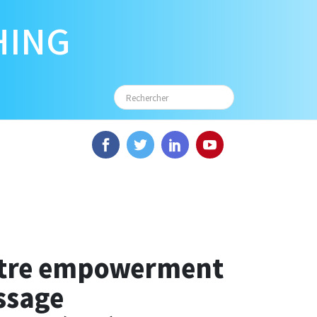
HING
entre empowerment
ssage