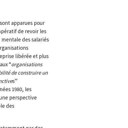
 sont apparues pour
pératif de revoir les
 mentale des salariés
rganisations
prise libérée et plus
aux “
organisations
ilité de construire un
nctive
s”
nées 1980, les
 une perspective
ble des
e notamment par des