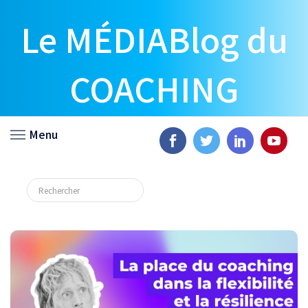
Le MÉDIABlog du
COACHING
Menu