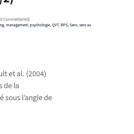
0 Commentaire(s)
ing
,
management
,
psychologie
,
QVT
,
RPS
,
Sens
,
sens au
lt et al. (2004)
 de la
é sous l’angle de