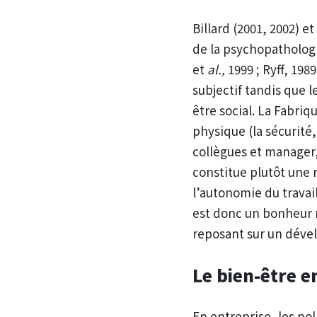
Billard (2001, 2002) et
de la psychopathologie
et
al.,
1999 ; Ryff, 198
subjectif tandis que 
être social. La Fabri
physique (la sécurité,
collègues et manager,
constitue plutôt une 
l’autonomie du travai
est donc un bonheur 
reposant sur un dév
Le bien-être e
En entreprise, les pol