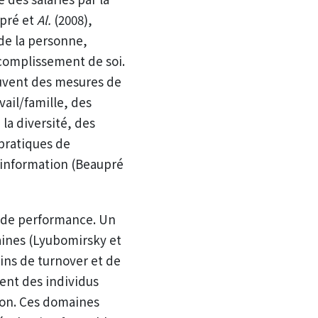
upré et
Al.
(2008),
 de la personne,
ccomplissement de soi.
ouvent des mesures de
vail/famille, des
la diversité, des
 pratiques de
l’information (Beaupré
e de performance. Un
maines (Lyubomirsky et
ins de turnover et de
ment des individus
ation. Ces domaines