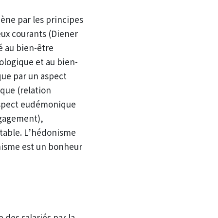
ne par les principes
eux courants (Diener
é au bien-être
ologique et au bien-
que par un aspect
ique (relation
l’aspect eudémonique
ngagement),
itable. L’hédonisme
onisme est un bonheur
 des salariés par la