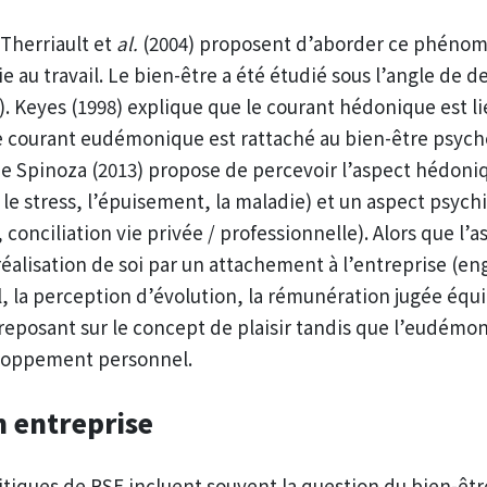
 Therriault et
al.
(2004) proposent d’aborder ce phénomè
 au travail. Le bien-être a été étudié sous l’angle de d
9). Keyes (1998) explique que le courant hédonique est li
le courant eudémonique est rattaché au bien-être psych
que Spinoza (2013) propose de percevoir l’aspect hédoni
 le stress, l’épuisement, la maladie) et un aspect psych
 conciliation vie privée / professionnelle). Alors que 
réalisation de soi par un attachement à l’entreprise (e
l, la perception d’évolution, la rémunération jugée équ
reposant sur le concept de plaisir tandis que l’eudém
eloppement personnel.
n entreprise
itiques de RSE incluent souvent la question du bien-être