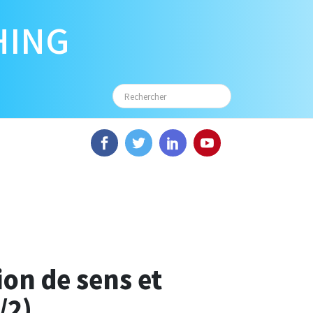
HING
ion de sens et
/2)