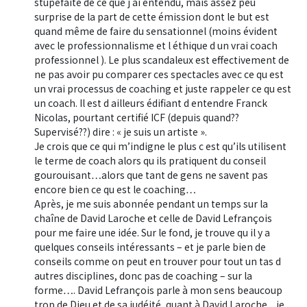
stupéfaite de ce que j ai entendu, mais assez peu
surprise de la part de cette émission dont le but est
quand même de faire du sensationnel (moins évident
avec le professionnalisme et l éthique d un vrai coach
professionnel ). Le plus scandaleux est effectivement de
ne pas avoir pu comparer ces spectacles avec ce qu est
un vrai processus de coaching et juste rappeler ce qu est
un coach. Il est d ailleurs édifiant d entendre Franck
Nicolas, pourtant certifié ICF (depuis quand??
Supervisé??) dire : « je suis un artiste ».
Je crois que ce qui m’indigne le plus c est qu’ils utilisent
le terme de coach alors qu ils pratiquent du conseil
gourouisant…alors que tant de gens ne savent pas
encore bien ce qu est le coaching…
Après, je me suis abonnée pendant un temps sur la
chaîne de David Laroche et celle de David Lefrançois
pour me faire une idée. Sur le fond, je trouve qu il y a
quelques conseils intéressants – et je parle bien de
conseils comme on peut en trouver pour tout un tas d
autres disciplines, donc pas de coaching – sur la
forme…. David Lefrançois parle à mon sens beaucoup
trop de Dieu et de sa judéité, quant à David Laroche.., je