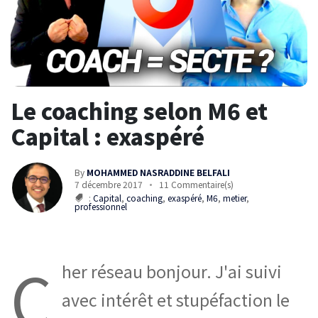
Le coaching selon M6 et
Capital : exaspéré
By
MOHAMMED NASRADDINE BELFALI
7 décembre 2017
11 Commentaire(s)
:
Capital
,
coaching
,
exaspéré
,
M6
,
metier
,
professionnel
C
her réseau bonjour. J'ai suivi
avec intérêt et stupéfaction le