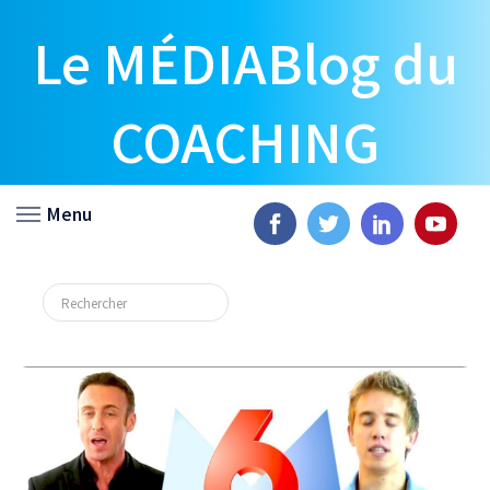
Le MÉDIABlog du
COACHING
Menu