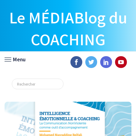
Le MÉDIABlog du
COACHING
Menu