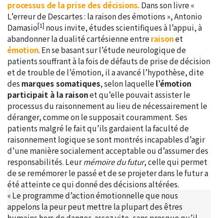
processus de la prise des décisions.
Dans son livre «
L’erreur de Descartes : la raison des émotions », Antonio
[1]
Damasio
nous invite, études scientifiques à l’appui, à
abandonner la dualité cartésienne entre
raison
et
émotion
. En se basant sur l’étude neurologique de
patients souffrant à la fois de défauts de prise de décision
et de trouble de l’émotion, il a avancé l’hypothèse, dite
des
marques somatiques
, selon laquelle
l’émotion
participait à la raison
et qu’elle pouvait assister le
processus du raisonnement au lieu de nécessairement le
déranger, comme on le supposait couramment. Ses
patients malgré le fait qu’ils gardaient la faculté de
raisonnement logique se sont montrés incapables d’agir
d’une manière socialement acceptable ou d’assumer des
responsabilités. Leur
mémoire du
futur
, celle qui permet
de se remémorer le passé et de se projeter dans le futur a
été atteinte ce qui donné des décisions altérées.
« Le programme d’action émotionnelle que nous
appelons la peur peut mettre la plupart des êtres
humains hors de danger, assez vite, sans presque qu’il