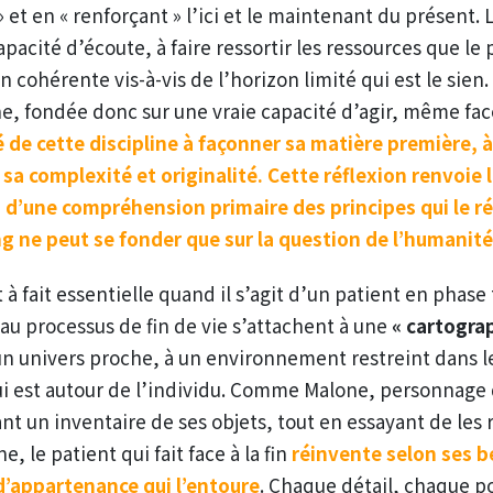
 et en « renforçant » l’ici et le maintenant du présent.
pacité d’écoute, à faire ressortir les ressources que le
 cohérente vis-à-vis de l’horizon limité qui est le sien
ne, fondée donc sur une vraie capacité d’agir, même face
é de cette discipline à façonner sa matière première, à
sa complexité et originalité. Cette réflexion renvoie 
d’une compréhension primaire des principes qui le r
ng ne peut se fonder que sur la question de l’humanité
 à fait essentielle quand il s’agit d’un patient en phase
au processus de fin de vie s’attachent à une
« cartogra
 un univers proche, à un environnement restreint dans le
i est autour de l’individu. Comme Malone, personnage d
ant un inventaire de ses objets, tout en essayant de les 
, le patient qui fait face à la fin
réinvente selon ses b
 d’appartenance qui l’entoure
. Chaque détail, chaque p