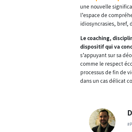
une nouvelle signific
l’espace de compréhe
idiosyncrasies, bref, d
Le coaching, discipli
dispositif qui va con
s’appuyant sur sa dé
comme le respect écol
processus de fin de v
dans un cas délicat c
D
#P