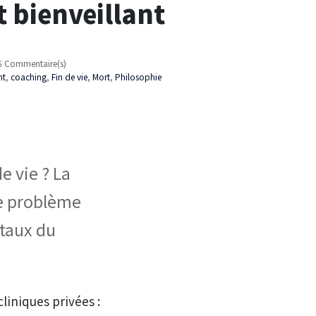
 bienveillant
6 Commentaire(s)
nt
,
coaching
,
Fin de vie
,
Mort
,
Philosophie
e vie ? La
ce problème
ntaux du
liniques privées :