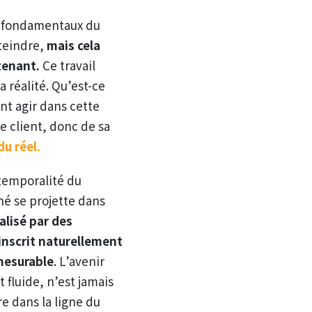
es fondamentaux du
tteindre,
mais cela
ntenant.
Ce travail
a réalité. Qu’est-ce
nt agir dans cette
le client, donc de sa
du réel.
 temporalité du
hé se projette dans
alisé par des
inscrit naturellement
 mesurable
. L’avenir
 fluide, n’est jamais
e dans la ligne du