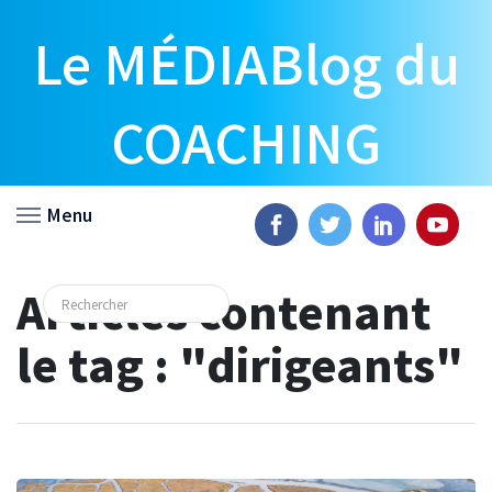
Le MÉDIABlog du
COACHING
Menu
Articles contenant
le tag : "dirigeants"