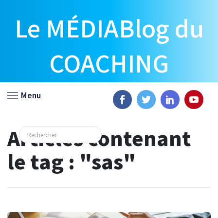
Le MÉDIABlog du
COACHING
Menu
Articles contenant
le tag : "sas"