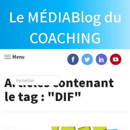
Le MÉDIABlog du
COACHING
Menu
Articles contenant
le tag : "DIF"