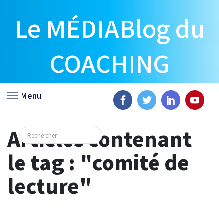
Le MÉDIABlog du
COACHING
Menu
Articles contenant
le tag : "comité de
lecture"