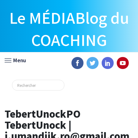
Le MÉDIABlog du
COACHING
Menu
TebertUnockPO
TebertUnock |
j.umandjik.ro@gmail.com