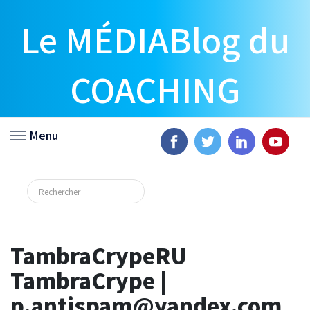
Le MÉDIABlog du
COACHING
Menu
TambraCrypeRU
TambraCrype |
p.antispam@yandex.com