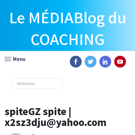
Le MÉDIABlog du
COACHING
Menu
spiteGZ spite |
x2sz3dju@yahoo.com