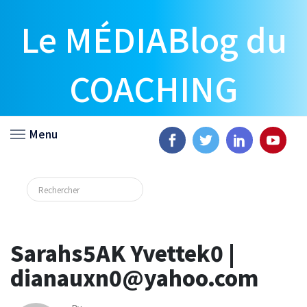
Le MÉDIABlog du
COACHING
Menu
Sarahs5AK Yvettek0 |
dianauxn0@yahoo.com