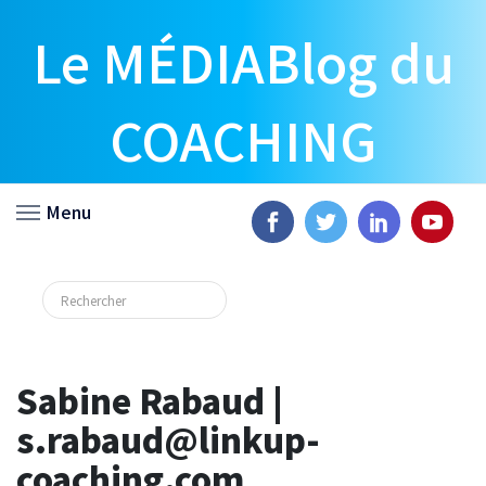
Le MÉDIABlog du
COACHING
Menu
Sabine Rabaud |
s.rabaud@linkup-
coaching.com