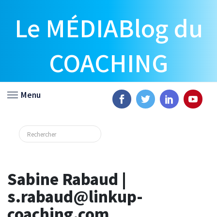
Le MÉDIABlog du
COACHING
Menu
Sabine Rabaud |
s.rabaud@linkup-
coaching.com