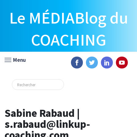
Le MÉDIABlog du
COACHING
Menu
Sabine Rabaud |
s.rabaud@linkup-
coaching.com