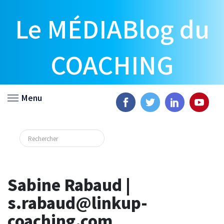
Le MÉDIABlog du
COACHING
Menu
Sabine Rabaud |
s.rabaud@linkup-
coaching.com