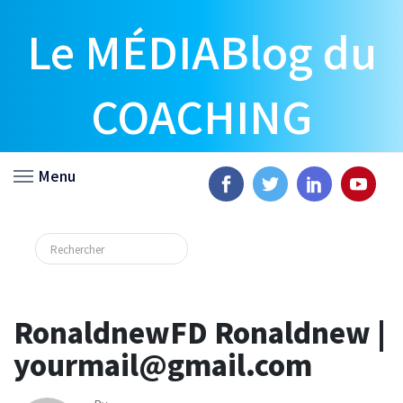
Le MÉDIABlog du
COACHING
Menu
RonaldnewFD Ronaldnew |
yourmail@gmail.com