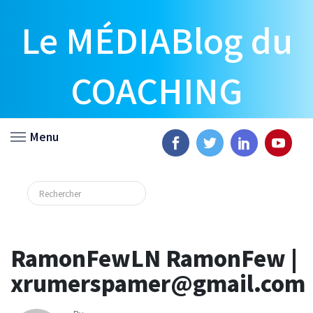
Le MÉDIABlog du
COACHING
Menu
RamonFewLN RamonFew |
xrumerspamer@gmail.com