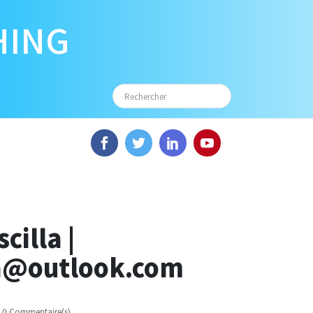
HING
scilla |
la@outlook.com
0 Commentaire(s)