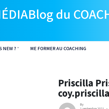
MÉDIABlog du COAC
S NEW ?
ME FORMER AU COACHING
Priscilla Pri
coy.priscil
By
1 septembre 2021