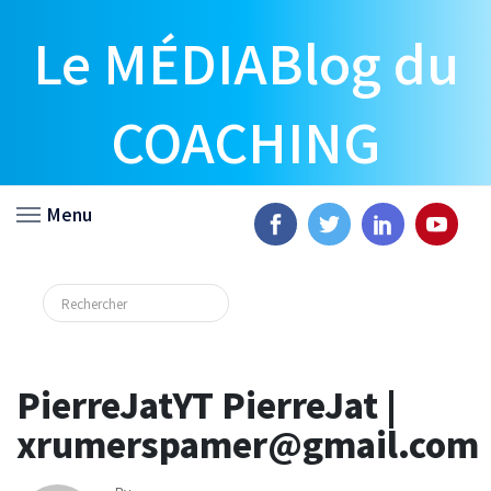
Le MÉDIABlog du
COACHING
Menu
PierreJatYT PierreJat |
xrumerspamer@gmail.com