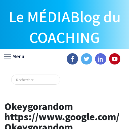
Le MÉDIABlog du
COACHING
Menu
Okeygorandom
https://www.google.com/
Okeygorandom