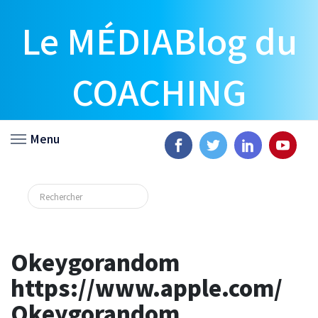
Le MÉDIABlog du
COACHING
Menu
Okeygorandom
https://www.apple.com/
Okeygorandom