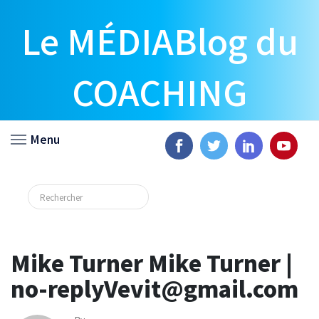
Le MÉDIABlog du
COACHING
Menu
Mike Turner Mike Turner |
no-replyVevit@gmail.com