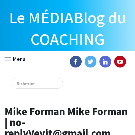
Le MÉDIABlog du
COACHING
Menu
Mike Forman Mike Forman
| no-
replyVevit@gmail.com