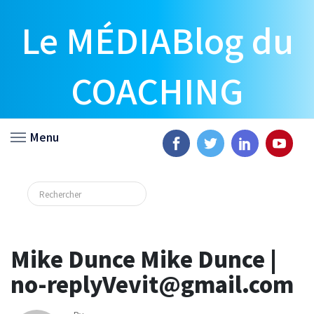
Le MÉDIABlog du
COACHING
Menu
Mike Dunce Mike Dunce |
no-replyVevit@gmail.com