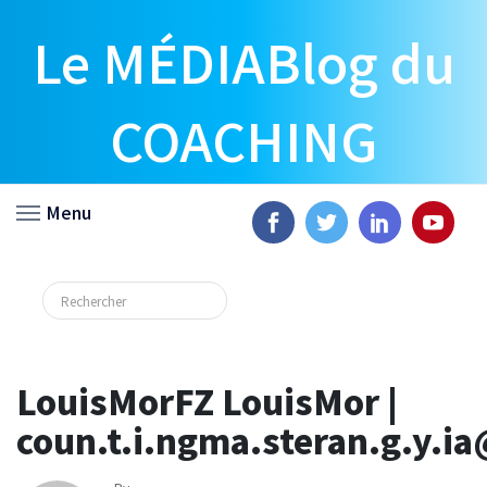
Le MÉDIABlog du
COACHING
Menu
LouisMorFZ LouisMor |
coun.t.i.ngma.steran.g.y.i