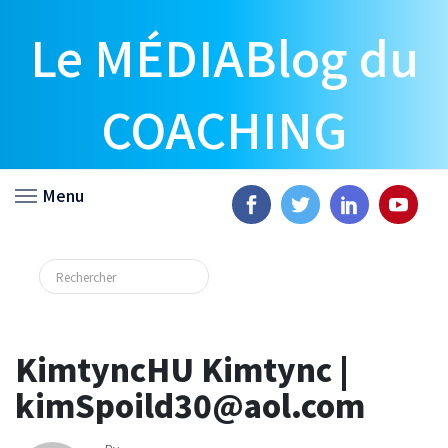
Le MÉDIABlog du
COACHING
Menu
KimtyncHU Kimtync |
kimSpoild30@aol.com