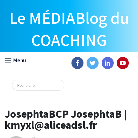
Le MÉDIABlog du
COACHING
Menu
JosephtaBCP JosephtaB |
kmyxl@aliceadsl.fr