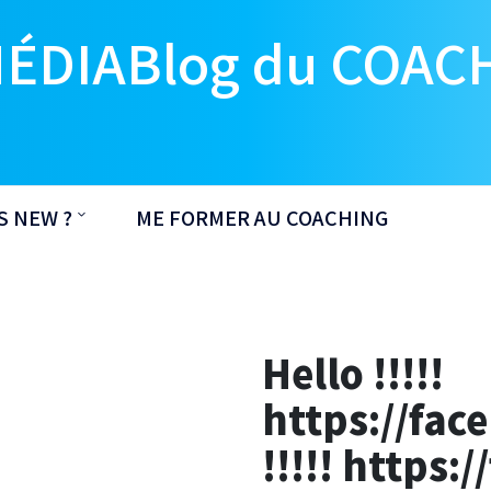
MÉDIABlog du COAC
S NEW ?
ME FORMER AU COACHING
Hello !!!!!
https://fac
!!!!! https: