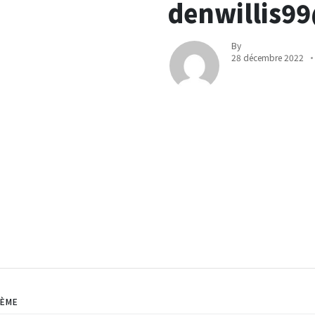
denwillis9
By
28 décembre 2022
HÈME