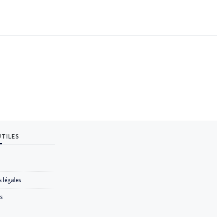
UTILES
 légales
s