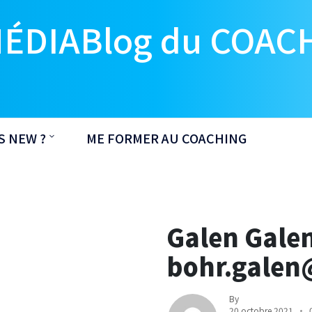
MÉDIABlog du COAC
S NEW ?
ME FORMER AU COACHING
Galen Galen
bohr.galen
By
20 octobre 2021