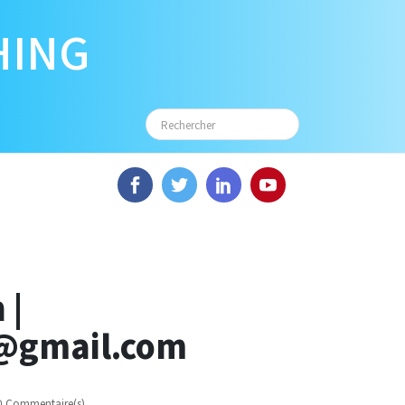
HING
 |
@gmail.com
0 Commentaire(s)