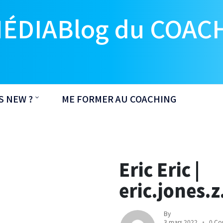
MÉDIABlog du COAC
S NEW ?
ME FORMER AU COACHING
Eric Eric |
eric.jones
By
3 mars 2022
0 Co