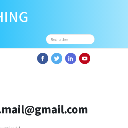
HING
.z.mail@gmail.com
mmentaire(s)