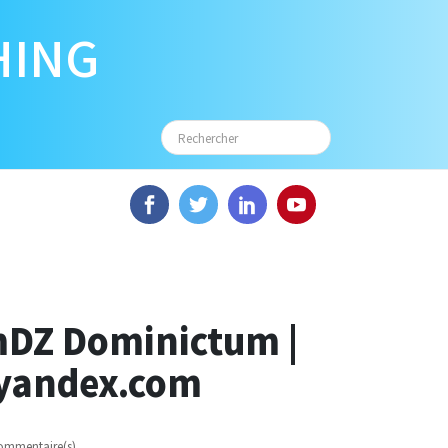
HING
DZ Dominictum |
yandex.com
ommentaire(s)