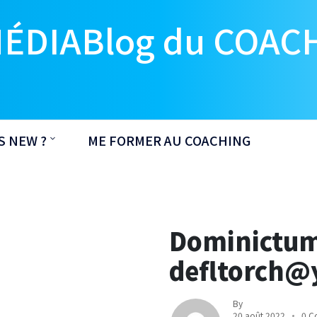
MÉDIABlog du COAC
S NEW ?
ME FORMER AU COACHING
Dominictum
defltorch@
By
20 août 2022
0 C