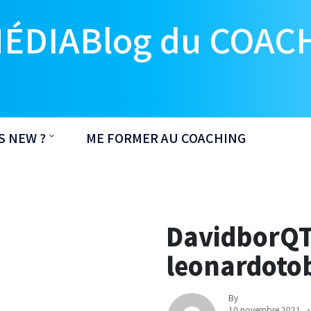
MÉDIABlog du COAC
S NEW ?
ME FORMER AU COACHING
DavidborQT
leonardot
By
10 novembre 2021