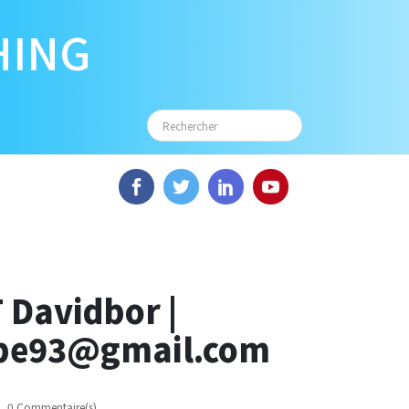
HING
 Davidbor |
obe93@gmail.com
0 Commentaire(s)