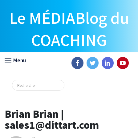
Le MÉDIABlog du
COACHING
Menu
Brian Brian |
sales1@dittart.com