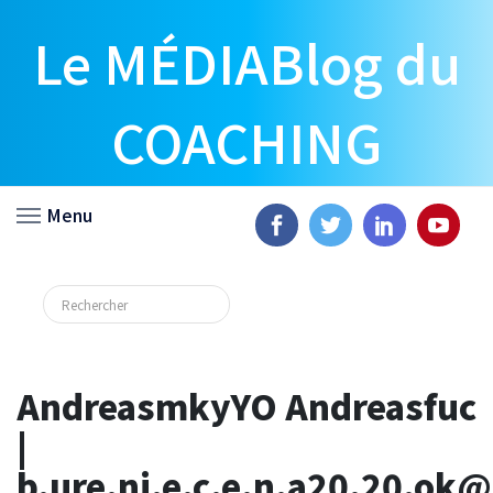
Le MÉDIABlog du
COACHING
Menu
AndreasmkyYO Andreasfuc
|
b.ure.ni.e.c.e.n.a20.20.ok