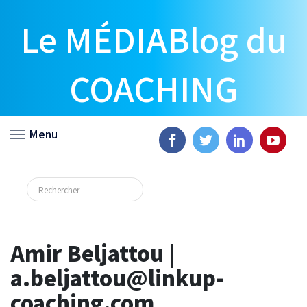
Le MÉDIABlog du
COACHING
Menu
Amir Beljattou |
a.beljattou@linkup-
coaching.com